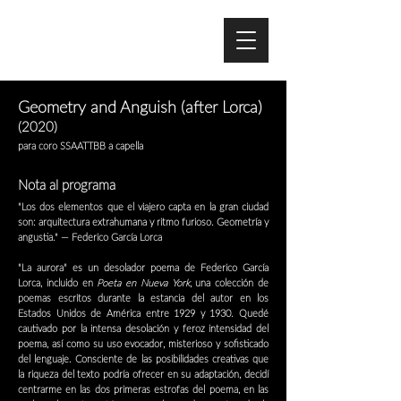
Geometry and Anguish (after Lorca)
(2020)
para coro SSAATTBB a capella
Nota al programa
"Los dos elementos que el viajero capta en la gran ciudad
son: arquitectura extrahumana y ritmo furioso. Geometría y
angustia." — Federico García Lorca
"La aurora" es un desolador poema de Federico García
Lorca, incluido en
Poeta en Nueva York
, una colección de
poemas escritos durante la estancia del autor en los
Estados Unidos de América entre 1929 y 1930. Quedé
cautivado por la intensa desolación y feroz intensidad del
poema, así como su uso evocador, misterioso y sofisticado
del lenguaje. Consciente de las posibilidades creativas que
la riqueza del texto podría ofrecer en su adaptación, decidí
centrarme en las dos primeras estrofas del poema, en las