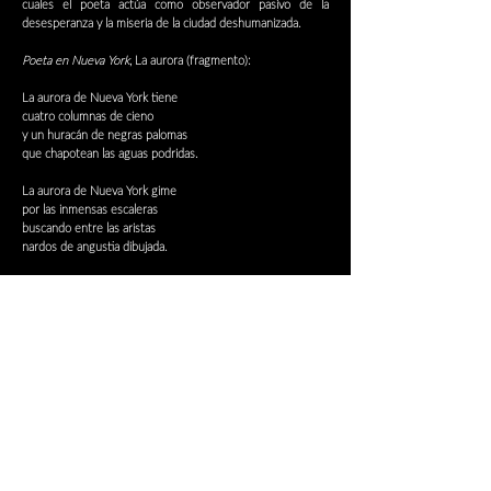
cuales el poeta actúa como observador pasivo de la
desesperanza y la miseria de la ciudad deshumanizada.
Poeta en Nueva York
, La aurora (fragmento)​:
La aurora de Nueva York tiene
cuatro columnas de cieno
y un huracán de negras palomas
que chapotean las aguas podridas.
La aurora de Nueva York gime
por las inmensas escaleras
buscando entre las aristas
nardos de angustia dibujada.
Obra presentada en workshop con los BBC Singers y
Roxanna Panufnik en los BBC Maida Vale Studios (Londres,
UK)​
Duración: c. 5'