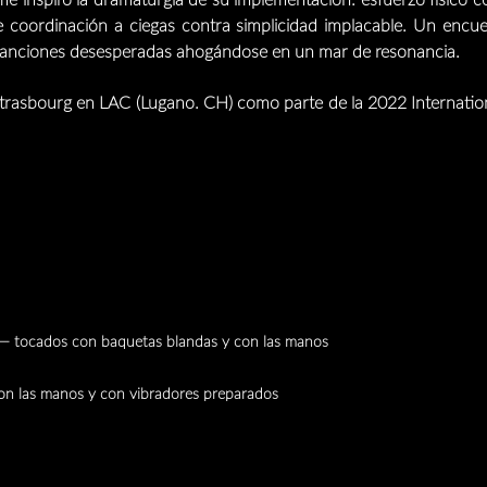
 inspiró la dramaturgia de su implementación: esfuerzo físico con
de coordinación a ciegas contra simplicidad implacable. Un encu
 canciones desesperadas ahogándose en un mar de resonancia.
Strasbourg en LAC (Lugano. CH) como parte de la 2022 Internat
tocados con baquetas blandas y con las manos
 las manos y con vibradores preparados