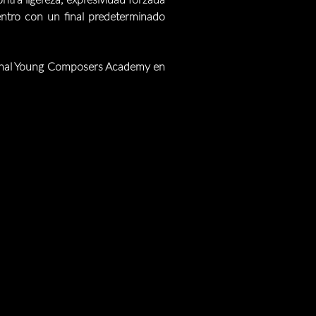
tra ligereza, expresividad forzada
entro con un final predeterminado
ional Young Composers Academy en