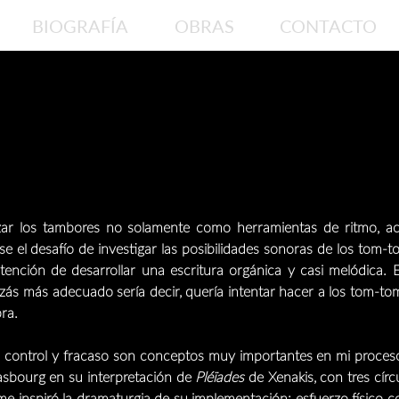
BIOGRAFÍA
OBRAS
CONTACTO
lizar los tambores no solamente como herramientas de ritmo, a
 el desafío de investigar las posibilidades sonoras de los tom-t
tención de desarrollar una escritura orgánica y casi melódica. 
zás más adecuado sería decir, quería intentar hacer a los tom-toms
bra.
, control y fracaso son conceptos muy importantes en mi proceso
rasbourg en su interpretación de
Pléïades
de Xenakis, con tres cír